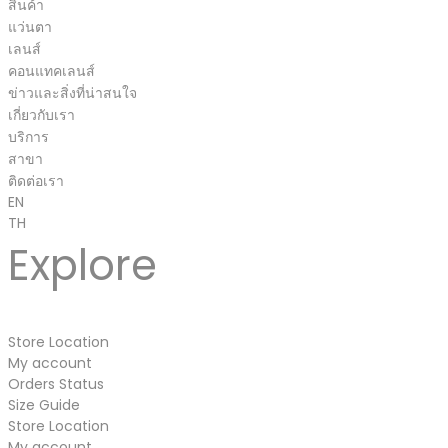
สินค้า
แว่นตา
เลนส์
คอนแทคเลนส์
ข่าวและสิ่งที่น่าสนใจ
เกี่ยวกับเรา
บริการ
สาขา
ติดต่อเรา
EN
TH
Explore
Store Location
My account
Orders Status
Size Guide
Store Location
My account