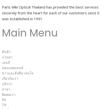
Paris Miki Optical Thailand has provided the best services
sincerely from the heart for each of our customers since it
was established in 1991
Main Menu
สินค้า
แว่นตา
เลนส์
คอนแทคเลนส์
ข่าวและสิ่งที่น่าสนใจ
เกี่ยวกับเรา
บริการ
สาขา
ติดต่อเรา
EN
TH