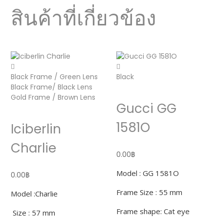
สินค้าที่เกี่ยวข้อง
Black Frame / Green Lens
Black
Black Frame/ Black Lens
Gold Frame / Brown Lens
Gucci GG
1581O
Iciberlin
Charlie
0.00
฿
Model : GG 1581O
0.00
฿
Frame Size : 55 mm
Model :Charlie
Frame shape: Cat eye
Size : 57 mm