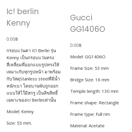
Ic! berlin
Gucci
Kenny
GG1406O
0.00
฿
0.00
฿
กรอบแว่นตา IC! Berlin รุ่น
Model: GG1406O
Kenny เป็นกรอบแว่นทรง
สี่เหลี่ยมที่ออกแบบรูปทรงให้
Frame Size: 53 mm
เหมาะกับทุกรูปหน้า มาพร้อม
กับวัสดุStanless steelที่มีน้ำ
Bridge Size: 16 mm
หนักเบา โดยบานพับถูกออก
Temple length: 130 mm
แบบให้ไใ่มีสกรู เป็นลิขสิทธิ์
เฉพาะของIc! Berlinเท่านั้น
Frame shape: Rectangle
Model: Kenny
Frame type: Full rim
Size
: 53 mm.
Material: Acetate