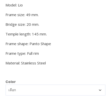
Model: Lio
Frame size: 49 mm.
Bridge size: 20 mm.
Temple length: 145 mm.
Frame shape: Panto Shape
Frame type: Full rim
Material: Stainless Steel
Color