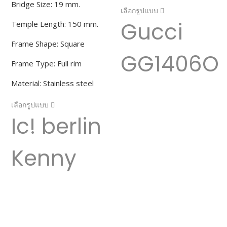
Bridge Size: 19 mm.
เลือกรูปแบบ
Gucci
Temple Length: 150 mm.
Frame Shape: Square
GG1406O
Frame Type: Full rim
Material: Stainless steel
เลือกรูปแบบ
Ic! berlin
Kenny