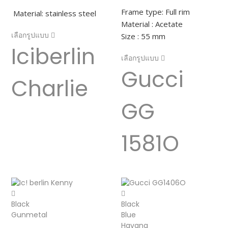
Frame type: Full rim
Material: stainless steel
Material : Acetate
เลือกรูปแบบ
Size : 55 mm
Iciberlin
เลือกรูปแบบ
Gucci
Charlie
GG
1581O
Black
Black
Gunmetal
Blue
Havana