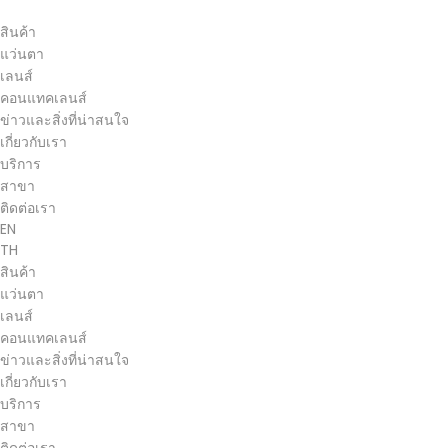
สินค้า
แว่นตา
เลนส์
คอนแทคเลนส์
ข่าวและสิ่งที่น่าสนใจ
เกี่ยวกับเรา
บริการ
สาขา
ติดต่อเรา
EN
TH
สินค้า
แว่นตา
เลนส์
คอนแทคเลนส์
ข่าวและสิ่งที่น่าสนใจ
เกี่ยวกับเรา
บริการ
สาขา