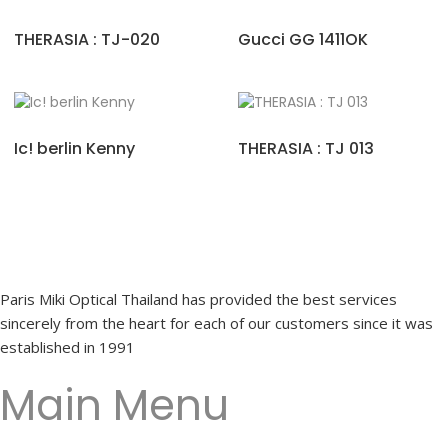
THERASIA : TJ-020
Gucci GG 1411OK
Ic! berlin Kenny
THERASIA : TJ 013
Paris Miki Optical Thailand has provided the best services
sincerely from the heart for each of our customers since it was
established in 1991
Main Menu