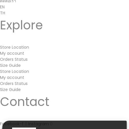
ติดต่อเรา
EN
TH
Explore
Store Location
My account
Orders Status
Size Guide
Store Location
My account
Orders Status
Size Guide
Contact
Facebook-f
Instagram