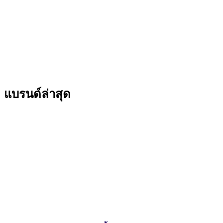
แบรนด์ล่าสุด