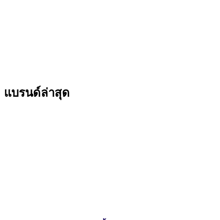
แบรนด์ล่าสุด