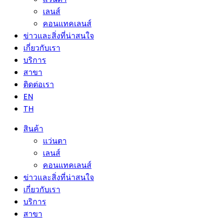
เลนส์
คอนแทคเลนส์
ข่าวและสิ่งที่น่าสนใจ
เกี่ยวกับเรา
บริการ
สาขา
ติดต่อเรา
EN
TH
สินค้า
แว่นตา
เลนส์
คอนแทคเลนส์
ข่าวและสิ่งที่น่าสนใจ
เกี่ยวกับเรา
บริการ
สาขา