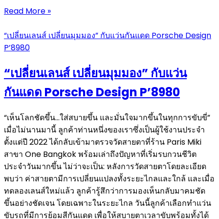
Read More »
“เปลี่ยนเลนส์ เปลี่ยนมุมมอง” กับแว่นกันแดด Porsche Design
P’8980
“เปลี่ยนเลนส์ เปลี่ยนมุมมอง” กับแว่น
กันแดด Porsche Design P’8980
“เห็นโลกชัดขึ้น…ใส่สบายขึ้น และมั่นใจมากขึ้นในทุกการขับขี่”
เมื่อไม่นานมานี้ ลูกค้าท่านหนึ่งของเราซึ่งเป็นผู้ใช้งานประจำ
ตั้งแต่ปี 2022 ได้กลับเข้ามาตรวจวัดสายตาที่ร้าน Paris Miki
สาขา One Bangkok พร้อมเล่าถึงปัญหาที่เริ่มรบกวนชีวิต
ประจำวันมากขึ้น ไม่ว่าจะเป็น: หลังการวัดสายตาโดยละเอียด
พบว่า ค่าสายตามีการเปลี่ยนแปลงทั้งระยะไกลและใกล้ และเมื่อ
ทดลองเลนส์ใหม่แล้ว ลูกค้ารู้สึกว่าการมองเห็นกลับมาคมชัด
ขึ้นอย่างชัดเจน โดยเฉพาะในระยะไกล วันนี้ลูกค้าเลือกทำแว่น
ขับรถที่มีการย้อมสีกันแดด เพื่อให้สบายตาเวลาขับพร้อมทั้งได้