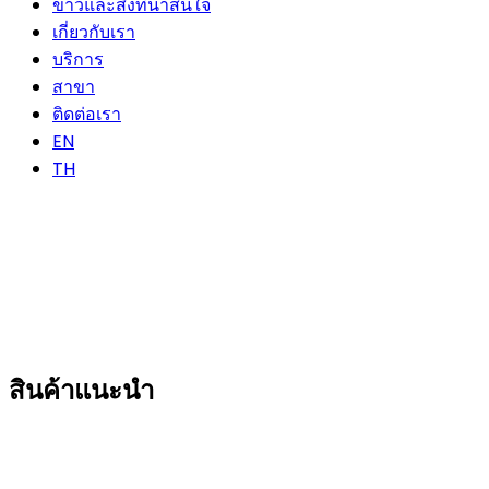
ข่าวและสิ่งที่น่าสนใจ
เกี่ยวกับเรา
บริการ
สาขา
ติดต่อเรา
EN
TH
สินค้าแนะนำ