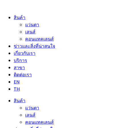
สินค้า
แว่นตา
เลนส์
คอนแทคเลนส์
ข่าวและสิ่งที่น่าสนใจ
เกี่ยวกับเรา
บริการ
สาขา
ติดต่อเรา
EN
TH
สินค้า
แว่นตา
เลนส์
คอนแทคเลนส์