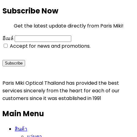
Subscribe Now
Get the latest update directly from Paris Miki!
อีเมล์
Accept for news and promotions.
Paris Miki Optical Thailand has provided the best
services sincerely from the heart for each of our
customers since it was established in 1991
Main Menu
สินค้า
แว่นตา