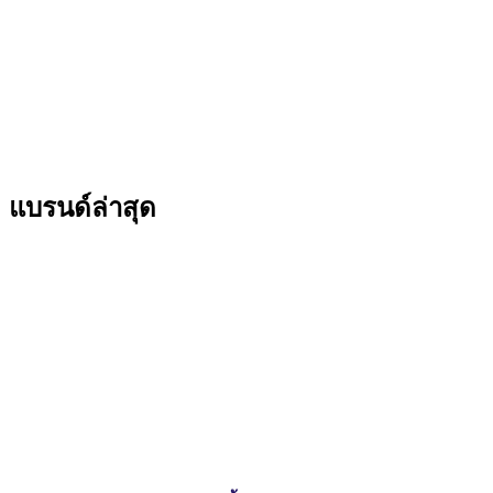
แบรนด์ล่าสุด