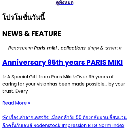
ดูทั้งหมด
โปรโมชั่นวันนี้
NEWS & FEATURE
กิจกรรมจาก Paris miki , collections ล่าสุด & ประกาศ
Anniversary 95th years PARIS MIKI
✨ A Special Gift from Paris Miki ✨Over 95 years of
caring for your visionhas been made possible… by your
trust. Every
Read More »
👓 เรื่องเล่าจากเคสจริง: เมื่อลูกค้าวัย 55 ต้องกลับมาเปลี่ยนแว่น
อีกครั้งกับเลนส์ Rodenstock Impression B.I.G Norm Index