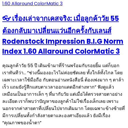
1.60 Allaround ColorMatic 3
👓 เรื่องเล่าจากเคสจริง: เมื่อลูกค้าวัย 55
ต้องกลับมาเปลี่ยนแว่นอีกครั้งกับเลนส์
Rodenstock Impression B.I.G Norm
Index 1.60 Allaround ColorMatic 3
คุณลูกค้าวัย 55 ปี เดินเข้ามาที่ร้านพร้อมกับรอยยิ้ม แต่ก็บอก
เราทันทีว่า… “ช่วงนี้มองอะไรไม่ค่อยชัดเลย ทั้งใกล้ทั้งไกล โดย
เฉพาะเวลาใช้มือถือ กับตอนอ่านหนังสือนี่ ต้องเพ่งมาก ๆ ตาล้า
เร็ว แถมยังรู้สึกแสบตาเวลาออกแดดอีกต่างหาก” ฟังดูแล้ว
เหมือนเป็นอาการเล็ก ๆ ที่มากับวัย แต่เมื่อได้ตรวจสายตาอย่าง
ละเอียด เราก็พบว่าปัญหาของลูกค้าไม่ใช่เรื่องเล็กเลย เพราะ
นอกจากค่าสายตาที่เปลี่ยนไปจากเดิมมาก โดยเฉพาะข้างซ้ายที่
มีการเปลี่ยนทั้งกำลังสายตาและองศาเอียงแล้ว ยังมีเรื่อง
“คุณภาพของน้ำตา”