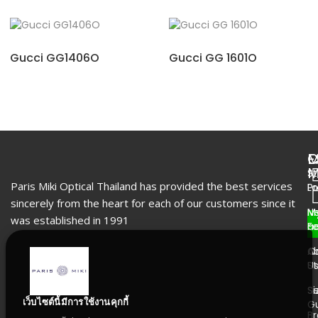
Gucci GG1406O
Gucci GG 1601O
M
E
C
M
St
Paris Miki Optical Thailand has provided the best services
P
Lo
sincerely from the heart for each of our customers since it
N
M
was established in 1991
F
a
A
O
U
St
Se
Si
เว็บไซต์นี้มีการใช้งานคุกกี้
G
B