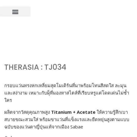
News & Feature
Contact Us
THERASIA : TJ034
กรอบแว่นทรงหกเหลี่ยมสุดโมเดิร์นที่มาพร้อมโทนสีสดใส ละมุน
และสง่างาม เหมาะกับผุ็ที่มองหาสไตล์ที่เรียบหรูแต่โดดเด่นไม่ซ้ำ
ใคร
ผลิตจากวัสดุคุณภาพสูง
Titanium + Acetate
ให้ความรู้สึกเบา
สบายขณะสวมใส่ พร้อมขาแว่นที่แข็งแรงและยืดหยุ่นสูงตามแบบ
ฉบับของแว่นตาญี่ปุ่นแท้จากเมือง Sabae