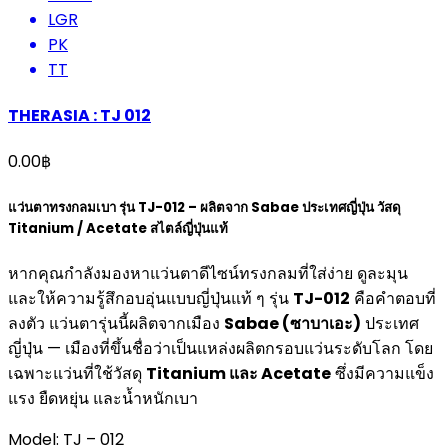
LGR
PK
TT
THERASIA : TJ 012
0.00
฿
แว่นตาทรงกลมเบา รุ่น TJ-012 – ผลิตจาก Sabae ประเทศญี่ปุ่น วัสดุ
Titanium / Acetate สไตล์ญี่ปุ่นแท้
หากคุณกำลังมองหาแว่นตาดีไซน์ทรงกลมที่ใส่ง่าย ดูละมุน
และให้ความรู้สึกอบอุ่นแบบญี่ปุ่นแท้ ๆ รุ่น
TJ-012
คือคำตอบที่
ลงตัว แว่นตารุ่นนี้ผลิตจากเมือง
Sabae (ซาบาเอะ)
ประเทศ
ญี่ปุ่น — เมืองที่ขึ้นชื่อว่าเป็นแหล่งผลิตกรอบแว่นระดับโลก โดย
เฉพาะแว่นที่ใช้วัสดุ
Titanium และ Acetate
ซึ่งมีความแข็ง
แรง ยืดหยุ่น และน้ำหนักเบา
Model: TJ – 012