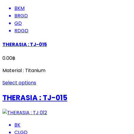
BKM
BRGD
GD
RDGD
THERASIA : TJ-015
0.00
฿
Material : Titanium
Select options
THERASIA : TJ-015
BK
CLGD