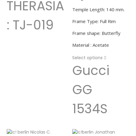
THERASIA
Temple Length: 140 mm.
: TJ-019
Frame Type: Full Rim
Frame shape: Butterfly
Material : Acetate
Select options
Gucci
GG
1534S