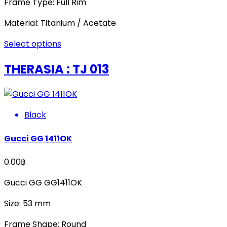
Frame Type: Full Rim
Material: Titanium / Acetate
Select options
THERASIA : TJ 013
Black
Gucci GG 1411OK
0.00
฿
Gucci GG GG1411OK
Size: 53 mm
Frame Shape: Round