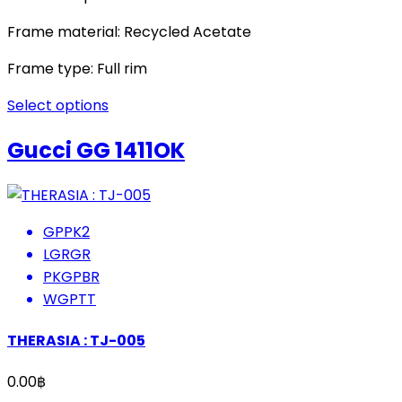
Frame material: Recycled Acetate
Frame type: Full rim
Select options
Gucci GG 1411OK
GPPK2
LGRGR
PKGPBR
WGPTT
THERASIA : TJ-005
0.00
฿