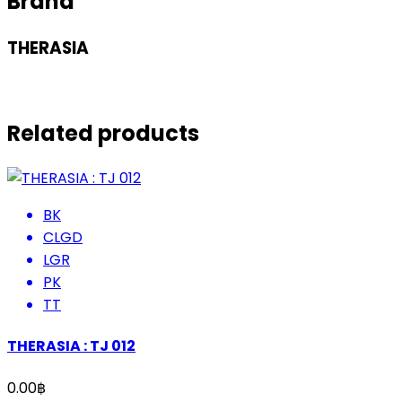
Brand
THERASIA
Related products
BK
CLGD
LGR
PK
TT
THERASIA : TJ 012
0.00
฿