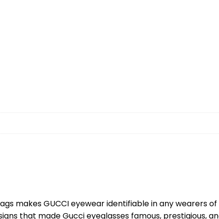
ags makes GUCCI eyewear identifiable in any wearers of it
esigns that made Gucci eyeglasses famous, prestigious, and