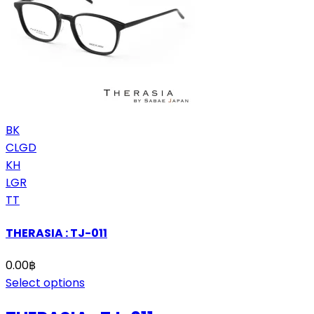
BK
CLGD
KH
LGR
TT
THERASIA : TJ-011
0.00
฿
Select options