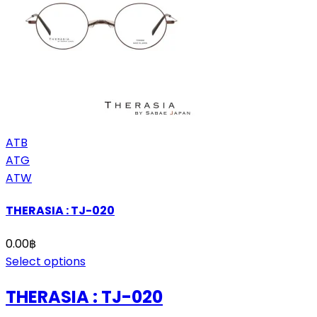
ATB
ATG
ATW
THERASIA : TJ-020
0.00
฿
Select options
THERASIA : TJ-020