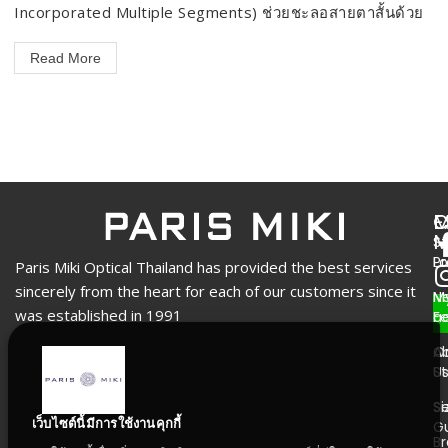
Incorporated Multiple Segments) ช่วยชะลอสายตาสั้นด้วย
Read More
M
E
C
M
St
P
Lo
Paris Miki Optical Thailand has provided the best services
sincerely from the heart for each of our customers since it
N
M
was established in 1991
F
a
A
O
U
St
Se
Si
เว็บไซต์นี้มีการใช้งานคุกกี้
G
B