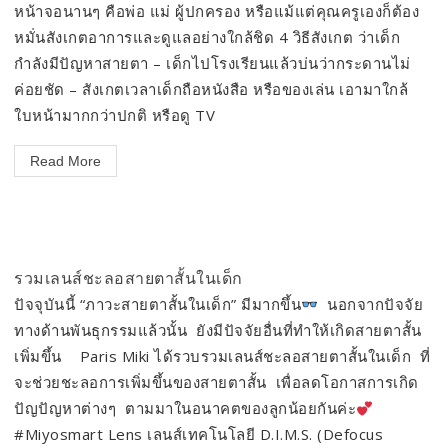
หน้าจอนานๆ คือพ่อ แม่ ผู้ปกครอง หรือแม้แต่คุณครูเองก็ต้อง
หมั่นสังเกตอาการและดูแลอย่างใกล้ชิด 4 วิธีสังเกต ว่าเด็ก
กำลังมีปัญหาสายตา – เด็กไปโรงเรียนแล้วบ่นว่ากระดานไม่
ค่อยชัด – สังเกตเวลาเด็กถือหนังสือ หรือของเล่น เอามาใกล้
ใบหน้ามากกว่าปกติ หรือดู TV
Read More
รวมเลนส์ชะลอสายตาสั้นในเด็ก
ปัจจุบันนี้ “ภาวะสายตาสั้นในเด็ก” มีมากขึ้น
นอกจากปัจจัย
ทางด้านพันธุกรรมแล้วนั้น ยังมีปัจจัยอื่นที่ทำให้เกิดสายตาสั้น
เพิ่มขึ้น Paris Miki ได้รวบรวมเลนส์ชะลอสายตาสั้นในเด็ก ที่
จะช่วยชะลอการเพิ่มขึ้นของสายตาสั้น เพื่อลดโอกาสการเกิด
ปัญปัญหาต่างๆ ตามมาในอนาคตของลูกน้อยกันค่ะ
#Miyosmart Lens เลนส์เทคโนโลยี D.I.M.S. (Defocus