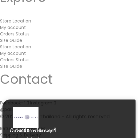
Store Location
My account
Orders Status
Size Guide
Store Location
My account
Orders Status
Size Guide
Contact
Facebook-f
Instagram
@parismiki.th
© 2021 Paris Miki Thailand - All rights reserved
Returns & Exchanges
เว็บไซต์นี้มีการใช้งานคุกกี้
Shipping & Delivery